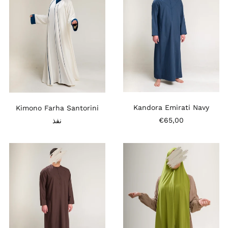
أوغندا (UGX USh)
أيرلندا (EUR €)
إثيوبيا (ETB Br)
إريتريا (EUR €)
إسبانيا (EUR €)
إستونيا (EUR €)
إسرائيل (ILS ₪)
Kandora Emirati Navy
Kimono Farha Santorini
إسواتيني (EUR €)
€65,00
نفذ
إندونيسيا (IDR Rp)
إيطاليا (EUR €)
Kandora
Premium
Emirati
Jersey
الأراضي الفلسطينية (ILS
Brown
Scarf
₪)
Avocado
الأرجنتين (EUR €)
الأردن (EUR €)
الأقاليم الجنوبية الفرنسية
(EUR €)