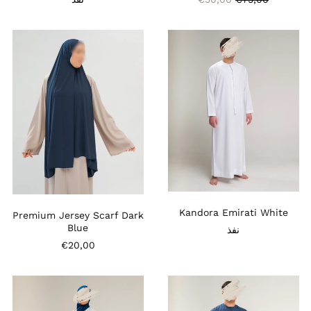
عادي
Premium
Kandora
Jersey
Emirati
Scarf
White
Dark
Blue
أذربيجان (AZN ₼)
أرمينيا (AMD դր.)
أروبا (AWG ƒ)
أستراليا (AUD $)
أفغانستان (AFN ؋)
ألمانيا (EUR €)
Kandora Emirati White
Premium Jersey Scarf Dark
Blue
أنتيغوا وبربودا (XCD $)
نفذ
€20,00
أنغولا (EUR €)
أنغويلا (XCD $)
Kimono
Kandora
أورغواي (UYU $U)
Farha
Emirati
Santorini
Navy
أوزبكستان (UZS so'm)