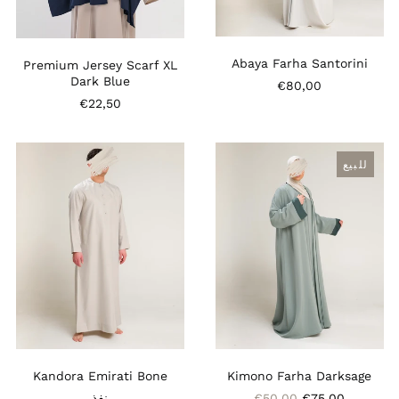
Abaya Farha Santorini
Premium Jersey Scarf XL
Dark Blue
€80,00
€22,50
Kandora
Kimono
للبيع
Emirati
Farha
Bone
Darksage
Kimono Farha Darksage
Kandora Emirati Bone
سعر
€50,00
€75,00
نفذ